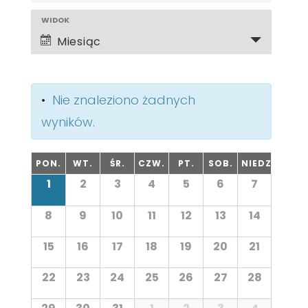
Y
W
WIDOK
D
Miesiąc
y
A
d
R
Nie znaleziono żadnych
a
Z
wyników.
r
E
K
z
N
PON.
WT.
ŚR.
CZW.
PT.
SOB.
NIEDZ.
K
A
1
2
3
4
5
6
7
e
I
a
L
l
n
8
9
10
11
12
13
14
A
e
E
n
i
15
16
17
18
19
20
21
S
d
N
e
a
E
22
23
24
25
26
27
28
r
V
D
z