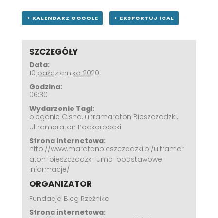
+ KALENDARZ GOOGLE
+ EKSPORTUJ ICAL
SZCZEGÓŁY
Data:
10 października 2020
Godzina:
06:30
Wydarzenie Tagi:
bieganie Cisna
,
ultramaraton Bieszczadzki
,
Ultramaraton Podkarpacki
Strona internetowa:
http://www.maratonbieszczadzki.pl/ultramar
aton-bieszczadzki-umb-podstawowe-
informacje/
ORGANIZATOR
Fundacja Bieg Rzeźnika
Strona internetowa: