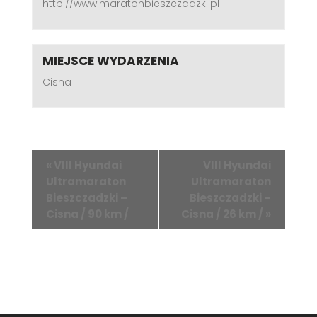
http://www.maratonbieszczadzki.pl
MIEJSCE WYDARZENIA
Cisna
«
VIII Hyundai
VIII Hyundai
Ultramaraton
Ultramaraton
Bieszczadzki –
Bieszczadzki –
Cisna / 90 km /
Cisna / 26 km /
»